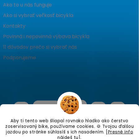
Ako to u nás funguje
Ako si vybrať veľkosť bicykla
Kontakty
Povinná i nepovinná výbava bicykla
11 dôvodov prečo si vybrať nás
Podporujeme
Aby ti tento web šliapal rovnako hladko ako čerstvo
zoservisovaný bike, používame cookies. 🍪 Tvojou ďalšou
jazdou po stránke súhlasíš s ich nasadením.
[Presné info
nájdeš tu]
.