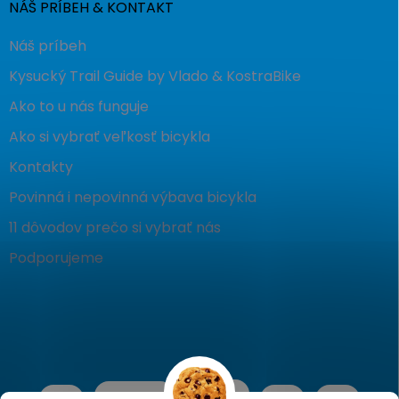
NÁŠ PRÍBEH & KONTAKT
Náš príbeh
Kysucký Trail Guide by Vlado & KostraBike
Ako to u nás funguje
Ako si vybrať veľkosť bicykla
Kontakty
Povinná i nepovinná výbava bicykla
11 dôvodov prečo si vybrať nás
Podporujeme