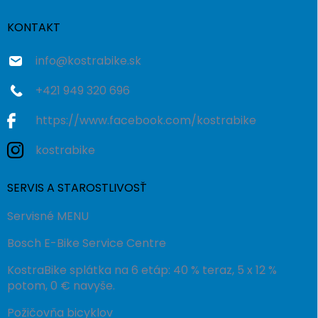
t
i
KONTAKT
e
info
@
kostrabike.sk
+421 949 320 696
https://www.facebook.com/kostrabike
kostrabike
SERVIS A STAROSTLIVOSŤ
Servisné MENU
Bosch E-Bike Service Centre
KostraBike splátka na 6 etáp: 40 % teraz, 5 x 12 %
potom, 0 € navyše.
Požičovňa bicyklov