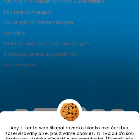
Kysucký Trail Guide by Vlado & KostraBike
Ako to u nás funguje
Ako si vybrať veľkosť bicykla
Kontakty
Povinná i nepovinná výbava bicykla
11 dôvodov prečo si vybrať nás
Podporujeme
Aby ti tento web šliapal rovnako hladko ako čerstvo
zoservisovaný bike, používame cookies. 🍪 Tvojou ďalšou