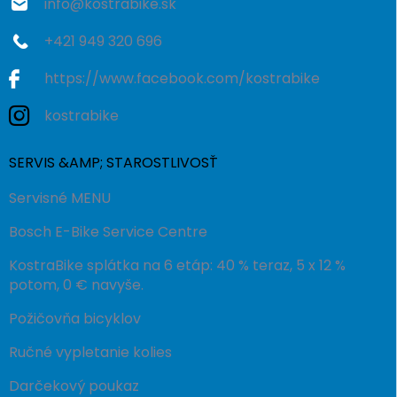
info
@
kostrabike.sk
+421 949 320 696
https://www.facebook.com/kostrabike
kostrabike
SERVIS &AMP; STAROSTLIVOSŤ
Servisné MENU
Bosch E-Bike Service Centre
KostraBike splátka na 6 etáp: 40 % teraz, 5 x 12 %
potom, 0 € navyše.
Požičovňa bicyklov
Ručné vypletanie kolies
Darčekový poukaz