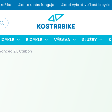
traBike
Ako to u nás funguje
Ako si vybrať veľkosť bicykla
adať
ICYKLE
BICYKLE
VÝBAVA
SLUŽBY
K
dvanced 2 L Carbon