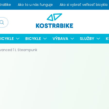
traBike
Ako to u nás funguje
Ako si vybrať veľkosť bicykla
adať
ICYKLE
BICYKLE
VÝBAVA
SLUŽBY
K
dvanced 1 L Steampunk