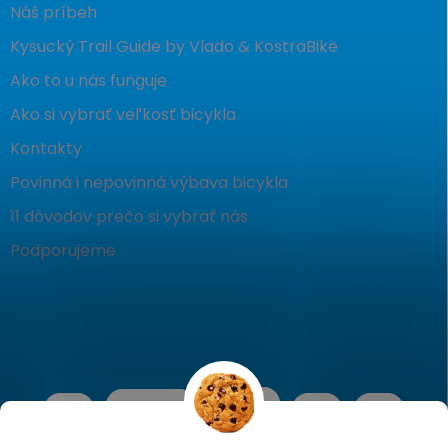
Náš príbeh
Kysucký Trail Guide by Vlado & KostraBike
Ako to u nás funguje
Ako si vybrať veľkosť bicykla
Kontakty
Povinná i nepovinná výbava bicykla
11 dôvodov prečo si vybrať nás
Podporujeme