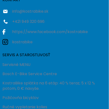
i
e
info
@
kostrabike.sk
+421 949 320 696
https://www.facebook.com/kostrabike
kostrabike
SERVIS A STAROSTLIVOSŤ
Servisné MENU
Bosch E-Bike Service Centre
KostraBike splátka na 6 etáp: 40 % teraz, 5 x 12 %
potom, 0 € navyše.
Požičovňa bicyklov
Ručné vypletanie kolies