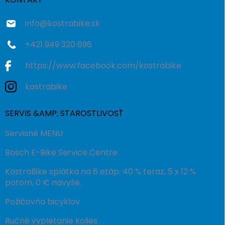
i
e
info
@
kostrabike.sk
+421 949 320 696
https://www.facebook.com/kostrabike
kostrabike
SERVIS &AMP; STAROSTLIVOSŤ
Servisné MENU
Bosch E-Bike Service Centre
KostraBike splátka na 6 etáp: 40 % teraz, 5 x 12 %
potom, 0 € navyše.
Požičovňa bicyklov
Ručné vypletanie kolies