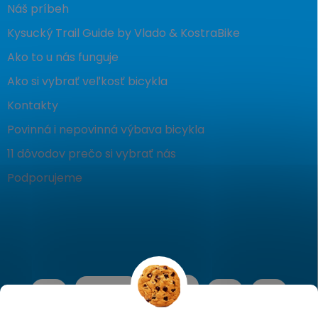
Náš príbeh
Kysucký Trail Guide by Vlado & KostraBike
Ako to u nás funguje
Ako si vybrať veľkosť bicykla
Kontakty
Povinná i nepovinná výbava bicykla
11 dôvodov prečo si vybrať nás
Podporujeme