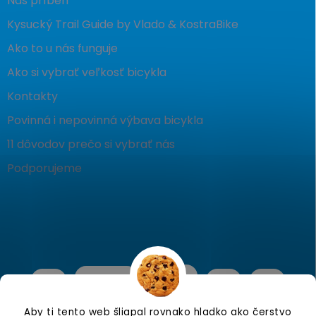
Náš príbeh
Kysucký Trail Guide by Vlado & KostraBike
Ako to u nás funguje
Ako si vybrať veľkosť bicykla
Kontakty
Povinná i nepovinná výbava bicykla
11 dôvodov prečo si vybrať nás
Podporujeme
Aby ti tento web šliapal rovnako hladko ako čerstvo