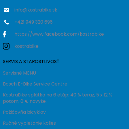
e
info
@
kostrabike.sk
+421 949 320 696
https://www.facebook.com/kostrabike
kostrabike
SERVIS A STAROSTLIVOSŤ
Servisné MENU
Bosch E-Bike Service Centre
KostraBike splátka na 6 etáp: 40 % teraz, 5 x 12 %
potom, 0 € navyše.
Požičovňa bicyklov
Ručné vypletanie kolies