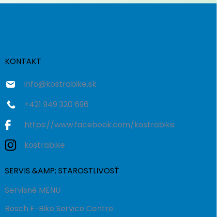
Z
á
p
ä
t
i
KONTAKT
e
info
@
kostrabike.sk
+421 949 320 696
https://www.facebook.com/kostrabike
kostrabike
SERVIS &AMP; STAROSTLIVOSŤ
Servisné MENU
Bosch E-Bike Service Centre