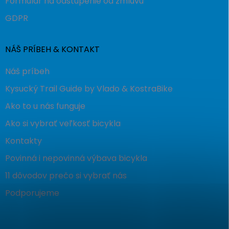
Formulár na odstúpenie od zmluvu
GDPR
NÁŠ PRÍBEH & KONTAKT
Náš príbeh
Kysucký Trail Guide by Vlado & KostraBike
Ako to u nás funguje
Ako si vybrať veľkosť bicykla
Kontakty
Povinná i nepovinná výbava bicykla
11 dôvodov prečo si vybrať nás
Podporujeme