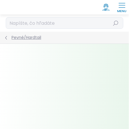
Prejsť
na
obsah
Hľadať
Pevné/Hardtail