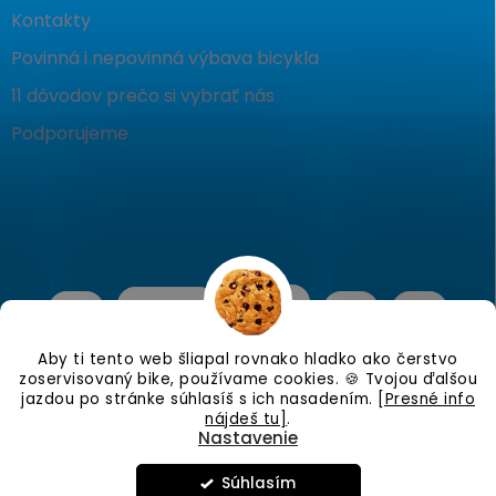
Kontakty
Povinná i nepovinná výbava bicykla
11 dôvodov prečo si vybrať nás
Podporujeme
Aby ti tento web šliapal rovnako hladko ako čerstvo
zoservisovaný bike, používame cookies. 🍪 Tvojou ďalšou
jazdou po stránke súhlasíš s ich nasadením.
[Presné info
nájdeš tu]
.
Nastavenie
Copyright 2026
KostraBike
. Všetky práva vyhradené.
Upraviť
nastavenie cookies
Súhlasím