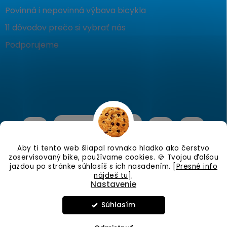
Povinná i nepovinná výbava bicykla
11 dôvodov prečo si vybrať nás
Podporujeme
Aby ti tento web šliapal rovnako hladko ako čerstvo
zoservisovaný bike, používame cookies. 🍪 Tvojou ďalšou
jazdou po stránke súhlasíš s ich nasadením.
[Presné info
nájdeš tu]
.
Nastavenie
Copyright 2026
KostraBike
. Všetky práva vyhradené.
Upraviť
nastavenie cookies
Súhlasím
Vytvoril Shoptet