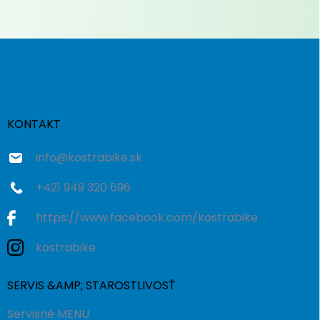
Z
á
p
ä
t
i
KONTAKT
e
info
@
kostrabike.sk
+421 949 320 696
https://www.facebook.com/kostrabike
kostrabike
SERVIS &AMP; STAROSTLIVOSŤ
Servisné MENU