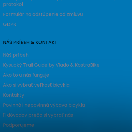
protokol
Formulár na odstúpenie od zmluvu
GDPR
NÁŠ PRÍBEH & KONTAKT
Náš príbeh
Kysucký Trail Guide by Vlado & KostraBike
Ako to u nás funguje
Ako si vybrať veľkosť bicykla
Kontakty
Povinná i nepovinná výbava bicykla
11 dôvodov prečo si vybrať nás
Podporujeme