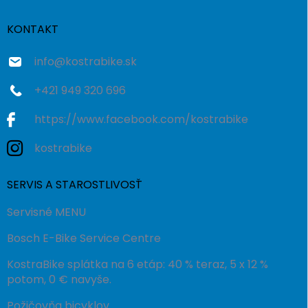
t
i
KONTAKT
e
info
@
kostrabike.sk
+421 949 320 696
https://www.facebook.com/kostrabike
kostrabike
SERVIS A STAROSTLIVOSŤ
Servisné MENU
Bosch E-Bike Service Centre
KostraBike splátka na 6 etáp: 40 % teraz, 5 x 12 %
potom, 0 € navyše.
Požičovňa bicyklov