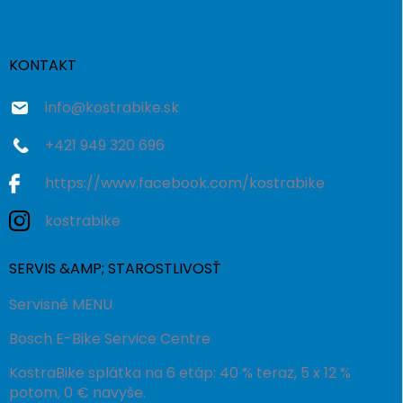
p
ä
t
i
KONTAKT
e
info
@
kostrabike.sk
+421 949 320 696
https://www.facebook.com/kostrabike
kostrabike
SERVIS &AMP; STAROSTLIVOSŤ
Servisné MENU
Bosch E-Bike Service Centre
KostraBike splátka na 6 etáp: 40 % teraz, 5 x 12 %
potom, 0 € navyše.