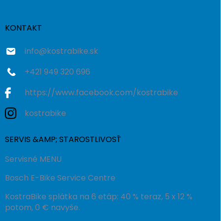
ä
t
i
KONTAKT
e
info
@
kostrabike.sk
+421 949 320 696
https://www.facebook.com/kostrabike
kostrabike
SERVIS &AMP; STAROSTLIVOSŤ
Servisné MENU
Bosch E-Bike Service Centre
KostraBike splátka na 6 etáp: 40 % teraz, 5 x 12 %
potom, 0 € navyše.