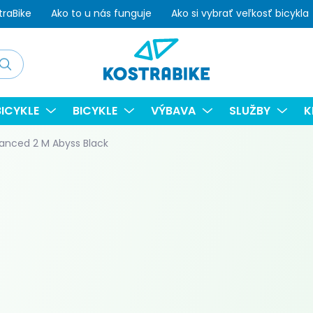
traBike
Ako to u nás funguje
Ako si vybrať veľkosť bicykla
adať
ICYKLE
BICYKLE
VÝBAVA
SLUŽBY
K
anced 2 M Abyss Black