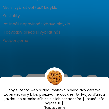
Ako si vybrať veľkosť bicykla
Kontakty
Povinná i nepovinná výbava bicykla
11 dôvodov prečo si vybrať nás
Podporujeme
Aby ti tento web šliapal rovnako hladko ako čerstvo
zoservisovaný bike, používame cookies. 🍪 Tvojou ďalšou
jazdou po stránke súhlasíš s ich nasadením.
[Presné info
nájdeš tu]
.
Nastavenie