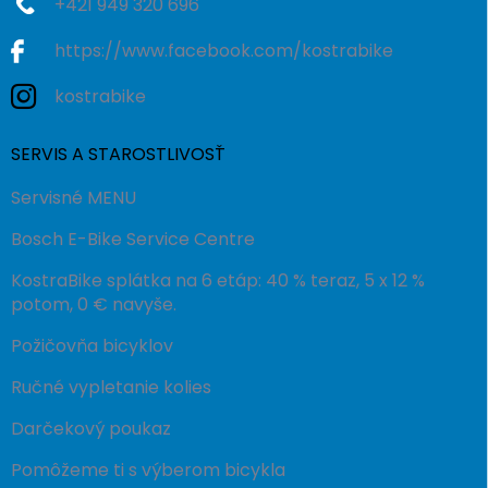
+421 949 320 696
https://www.facebook.com/kostrabike
kostrabike
SERVIS A STAROSTLIVOSŤ
Servisné MENU
Bosch E-Bike Service Centre
KostraBike splátka na 6 etáp: 40 % teraz, 5 x 12 %
potom, 0 € navyše.
Požičovňa bicyklov
Ručné vypletanie kolies
Darčekový poukaz
Pomôžeme ti s výberom bicykla