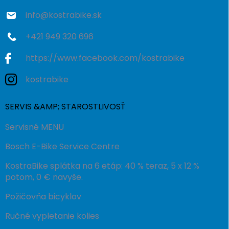
e
info
@
kostrabike.sk
+421 949 320 696
https://www.facebook.com/kostrabike
kostrabike
SERVIS &AMP; STAROSTLIVOSŤ
Servisné MENU
Bosch E-Bike Service Centre
KostraBike splátka na 6 etáp: 40 % teraz, 5 x 12 %
potom, 0 € navyše.
Požičovňa bicyklov
Ručné vypletanie kolies