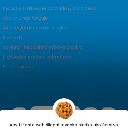
Kysucký Trail Guide by Vlado & KostraBike
Ako to u nás funguje
Ako si vybrať veľkosť bicykla
Kontakty
Povinná i nepovinná výbava bicykla
11 dôvodov prečo si vybrať nás
Podporujeme
Aby ti tento web šliapal rovnako hladko ako čerstvo