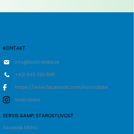
Z
á
p
ä
t
i
KONTAKT
e
info
@
kostrabike.sk
+421 949 320 696
https://www.facebook.com/kostrabike
kostrabike
SERVIS &AMP; STAROSTLIVOSŤ
Servisné MENU