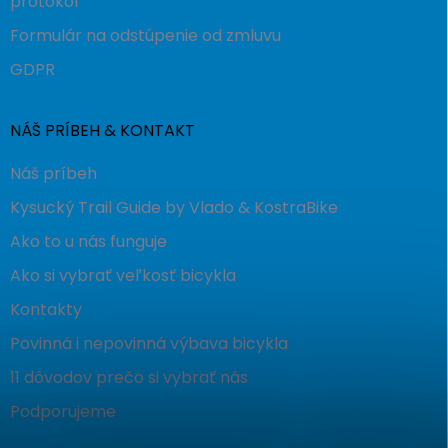
protokol
Formulár na odstúpenie od zmluvu
GDPR
NÁŠ PRÍBEH & KONTAKT
Náš príbeh
Kysucký Trail Guide by Vlado & KostraBike
Ako to u nás funguje
Ako si vybrať veľkosť bicykla
Kontakty
Povinná i nepovinná výbava bicykla
11 dôvodov prečo si vybrať nás
Podporujeme