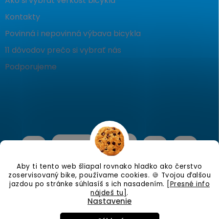
Ako si vybrať veľkosť bicykla
Kontakty
Povinná i nepovinná výbava bicykla
11 dôvodov prečo si vybrať nás
Podporujeme
Aby ti tento web šliapal rovnako hladko ako čerstvo
zoservisovaný bike, používame cookies. 🍪 Tvojou ďalšou
jazdou po stránke súhlasíš s ich nasadením.
[Presné info
nájdeš tu]
.
Nastavenie
Copyright 2026
KostraBike
. Všetky práva vyhradené.
Upraviť
nastavenie cookies