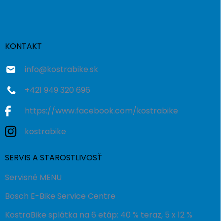
á
p
ä
t
i
KONTAKT
e
info
@
kostrabike.sk
+421 949 320 696
https://www.facebook.com/kostrabike
kostrabike
SERVIS A STAROSTLIVOSŤ
Servisné MENU
Bosch E-Bike Service Centre
KostraBike splátka na 6 etáp: 40 % teraz, 5 x 12 %