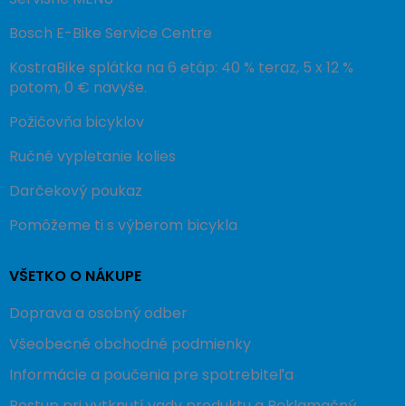
Bosch E-Bike Service Centre
KostraBike splátka na 6 etáp: 40 % teraz, 5 x 12 %
potom, 0 € navyše.
Požičovňa bicyklov
Ručné vypletanie kolies
Darčekový poukaz
Pomôžeme ti s výberom bicykla
VŠETKO O NÁKUPE
Doprava a osobný odber
Všeobecné obchodné podmienky
Informácie a poučenia pre spotrebiteľa
Postup pri vytknutí vady produktu a Reklamačný