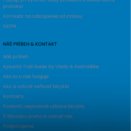
protokol
Formulár na odstúpenie od zmluvu
GDPR
NÁŠ PRÍBEH & KONTAKT
Náš príbeh
Kysucký Trail Guide by Vlado & KostraBike
Ako to u nás funguje
Ako si vybrať veľkosť bicykla
Kontakty
Povinná i nepovinná výbava bicykla
11 dôvodov prečo si vybrať nás
Podporujeme