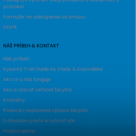
protokol
Formulár na odstúpenie od zmluvu
GDPR
NÁŠ PRÍBEH & KONTAKT
Náš príbeh
Kysucký Trail Guide by Vlado & KostraBike
Ako to u nás funguje
Ako si vybrať veľkosť bicykla
Kontakty
Povinná i nepovinná výbava bicykla
11 dôvodov prečo si vybrať nás
Podporujeme