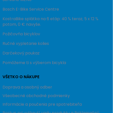
Bosch E-Bike Service Centre
KostraBike splátka na 6 etáp: 40 % teraz, 5 x 12 %
potom, 0 € navyše.
Požičovňa bicyklov
Ručné vypletanie kolies
Darčekový poukaz
Pomôžeme ti s výberom bicykla
VŠETKO O NÁKUPE
Doprava a osobný odber
Všeobecné obchodné podmienky
Informácie a poučenia pre spotrebiteľa
Postup pri vytknutí vady produktu a Reklamačný