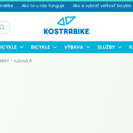
traBike
Ako to u nás funguje
Ako si vybrať veľkosť bicykla
adať
ICYKLE
BICYKLE
VÝBAVA
SLUŽBY
K
RRY - ružová 8