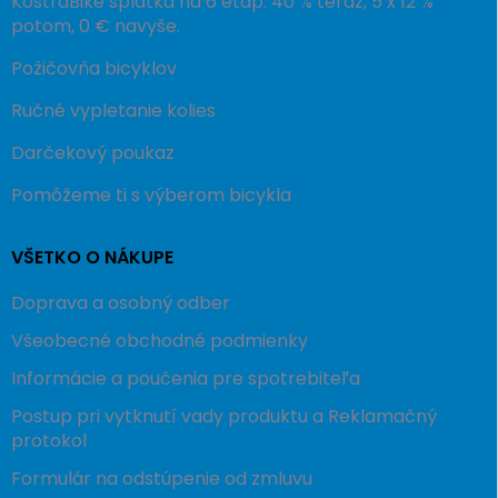
KostraBike splátka na 6 etáp: 40 % teraz, 5 x 12 %
potom, 0 € navyše.
Požičovňa bicyklov
Ručné vypletanie kolies
Darčekový poukaz
Pomôžeme ti s výberom bicykla
VŠETKO O NÁKUPE
Doprava a osobný odber
Všeobecné obchodné podmienky
Informácie a poučenia pre spotrebiteľa
Postup pri vytknutí vady produktu a Reklamačný
protokol
Formulár na odstúpenie od zmluvu