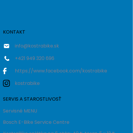
á
p
ä
t
i
KONTAKT
e
info
@
kostrabike.sk
+421 949 320 696
https://www.facebook.com/kostrabike
kostrabike
SERVIS A STAROSTLIVOSŤ
Servisné MENU
Bosch E-Bike Service Centre