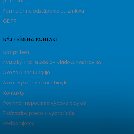
protokol
Formulár na odstúpenie od zmluvu
GDPR
NÁŠ PRÍBEH & KONTAKT
Náš príbeh
Kysucký Trail Guide by Vlado & KostraBike
Ako to u nás funguje
Ako si vybrať veľkosť bicykla
Kontakty
Povinná i nepovinná výbava bicykla
11 dôvodov prečo si vybrať nás
Podporujeme