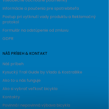
Všeobecné obchodné podmienky
Informácie a poučenia pre spotrebiteľa
Postup pri vytknutí vady produktu a Reklamačný
protokol
Formulár na odstúpenie od zmluvu
GDPR
NÁŠ PRÍBEH & KONTAKT
Náš príbeh
Kysucký Trail Guide by Vlado & KostraBike
Ako to u nás funguje
Ako si vybrať veľkosť bicykla
Kontakty
Povinná i nepovinná výbava bicykla