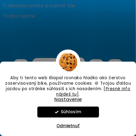
11 dôvodov prečo si vybrať nás
Podporujeme
Aby ti tento web šliapal rovnako hladko ako čerstvo
zoservisovaný bike, používame cookies. 🍪 Tvojou ďalšou
jazdou po stránke súhlasíš s ich nasadením.
[Presné info
nájdeš tu]
.
Nastavenie
Copyright 2026
KostraBike
. Všetky práva vyhradené.
Upraviť
nastavenie cookies
Súhlasím
Vo štvrtok 6.8.26 Zatvorené.
Vytvoril Shoptet
Odmietnuť