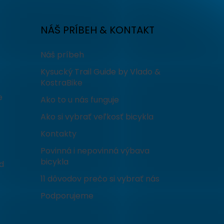
NÁŠ PRÍBEH & KONTAKT
Náš príbeh
Kysucký Trail Guide by Vlado &
KostraBike
e
Ako to u nás funguje
Ako si vybrať veľkosť bicykla
Kontakty
Povinná i nepovinná výbava
bicykla
d
11 dôvodov prečo si vybrať nás
Podporujeme