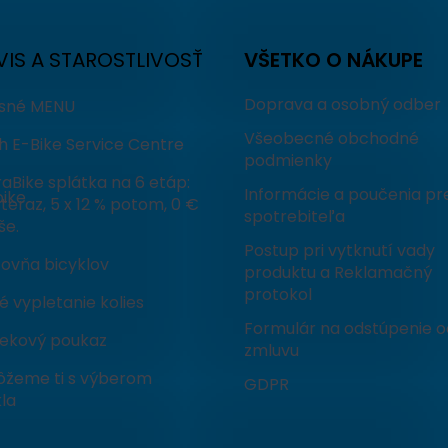
VIS A STAROSTLIVOSŤ
VŠETKO O NÁKUPE
Doprava a osobný odber
isné MENU
Všeobecné obchodné
h E-Bike Service Centre
podmienky
aBike splátka na 6 etáp:
Informácie a poučenia pr
ike
teraz, 5 x 12 % potom, 0 €
spotrebiteľa
še.
Postup pri vytknutí vady
čovňa bicyklov
produktu a Reklamačný
protokol
 vypletanie kolies
Formulár na odstúpenie o
ekový poukaz
zmluvu
žeme ti s výberom
GDPR
la