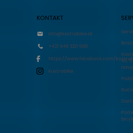
á
p
ä
KONTAKT
SER
t
i
Serv
info
@
kostrabike.sk
e
Bosc
+421 949 320 696
Kostr
https://www.facebook.com/kostrab
40 % 
navy
kostrabike
Poži
Ručné
Darč
Pomô
bicyk