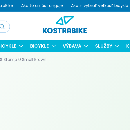
traBike
Ako to u nás funguje
Ako si vybrať veľkosť bicykla
adať
ICYKLE
BICYKLE
VÝBAVA
SLUŽBY
K
 Stamp 0 Small Brown