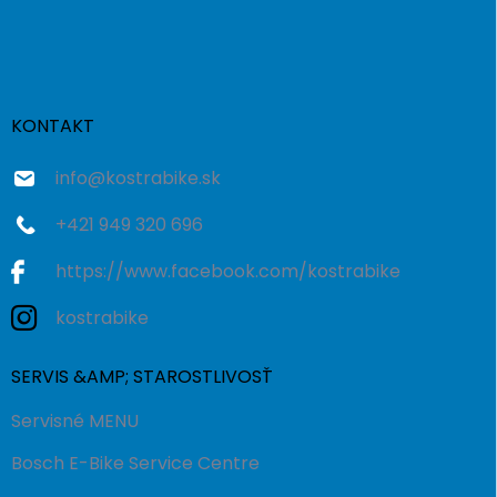
Z
á
p
ä
t
i
KONTAKT
e
info
@
kostrabike.sk
+421 949 320 696
https://www.facebook.com/kostrabike
kostrabike
SERVIS &AMP; STAROSTLIVOSŤ
Servisné MENU
Bosch E-Bike Service Centre