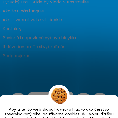
Kysucký Trail Guide by Vlado & KostraBike
Ako to u nás funguje
Ako si vybrať veľkosť bicykla
Kontakty
Povinná i nepovinná výbava bicykla
11 dôvodov prečo si vybrať nás
Podporujeme
Aby ti tento web šliapal rovnako hladko ako čerstvo
zoservisovaný bike, používame cookies. 🍪 Tvojou ďalšou