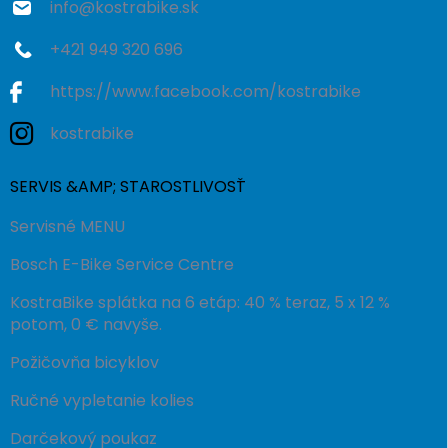
info
@
kostrabike.sk
+421 949 320 696
https://www.facebook.com/kostrabike
kostrabike
SERVIS &AMP; STAROSTLIVOSŤ
Servisné MENU
Bosch E-Bike Service Centre
KostraBike splátka na 6 etáp: 40 % teraz, 5 x 12 %
potom, 0 € navyše.
Požičovňa bicyklov
Ručné vypletanie kolies
Darčekový poukaz