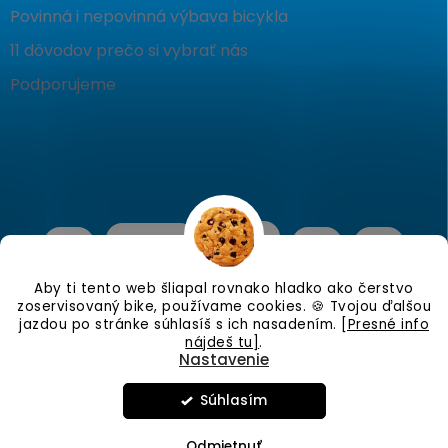
Povinná i nepovinná výbava bicykla
11 dôvodov prečo si vybrať nás
Podporujeme
Aby ti tento web šliapal rovnako hladko ako čerstvo
zoservisovaný bike, používame cookies. 🍪 Tvojou ďalšou
jazdou po stránke súhlasíš s ich nasadením.
[Presné info
nájdeš tu]
.
Nastavenie
Copyright 2026
KostraBike
. Všetky práva vyhradené.
Upraviť
nastavenie cookies
Súhlasím
Vytvoril Shoptet
Odmietnuť