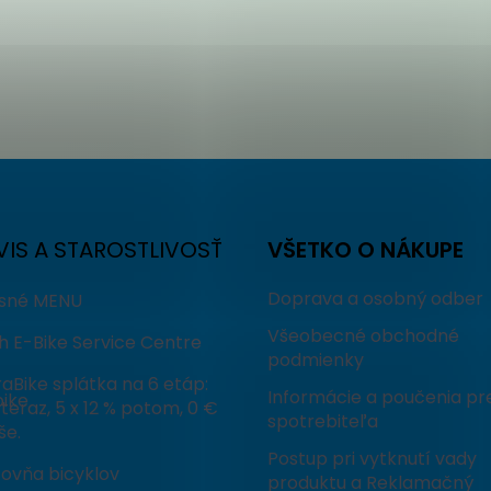
VIS A STAROSTLIVOSŤ
VŠETKO O NÁKUPE
Doprava a osobný odber
isné MENU
Všeobecné obchodné
h E-Bike Service Centre
podmienky
aBike splátka na 6 etáp:
Informácie a poučenia pr
ike
teraz, 5 x 12 % potom, 0 €
spotrebiteľa
še.
Postup pri vytknutí vady
čovňa bicyklov
produktu a Reklamačný