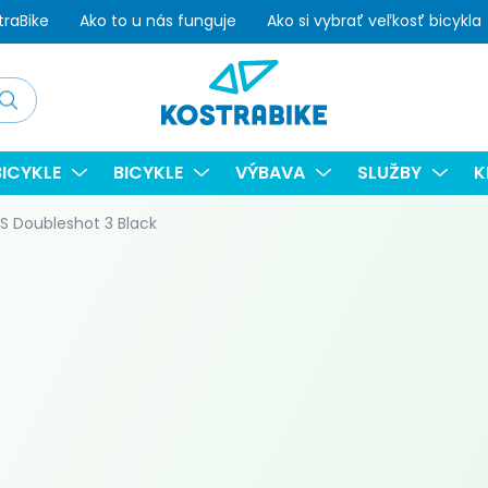
traBike
Ako to u nás funguje
Ako si vybrať veľkosť bicykla
adať
ICYKLE
BICYKLE
VÝBAVA
SLUŽBY
K
 Doubleshot 3 Black