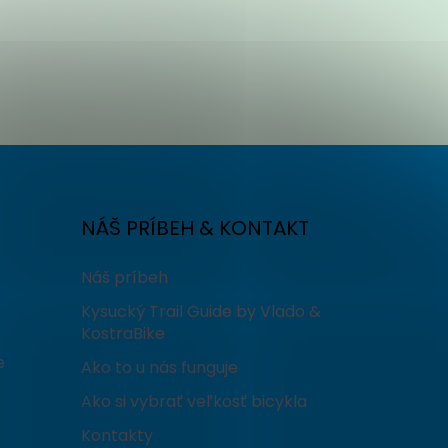
NÁŠ PRÍBEH & KONTAKT
Náš príbeh
Kysucký Trail Guide by Vlado &
KostraBike
e
Ako to u nás funguje
Ako si vybrať veľkosť bicykla
Kontakty