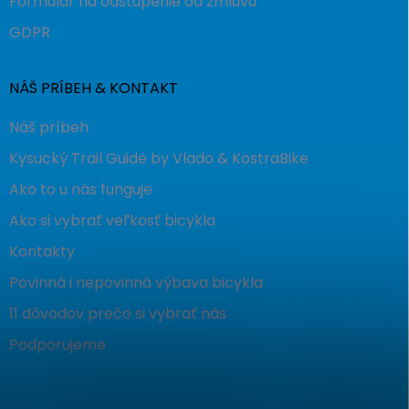
Formulár na odstúpenie od zmluvu
GDPR
NÁŠ PRÍBEH & KONTAKT
Náš príbeh
Kysucký Trail Guide by Vlado & KostraBike
Ako to u nás funguje
Ako si vybrať veľkosť bicykla
Kontakty
Povinná i nepovinná výbava bicykla
11 dôvodov prečo si vybrať nás
Podporujeme