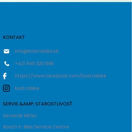
Z
á
p
ä
t
i
KONTAKT
e
info
@
kostrabike.sk
+421 949 320 696
https://www.facebook.com/kostrabike
kostrabike
SERVIS &AMP; STAROSTLIVOSŤ
Servisné MENU
Bosch E-Bike Service Centre