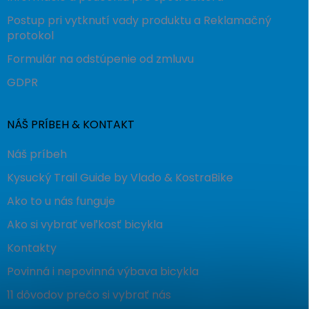
Postup pri vytknutí vady produktu a Reklamačný
protokol
Formulár na odstúpenie od zmluvu
GDPR
NÁŠ PRÍBEH & KONTAKT
Náš príbeh
Kysucký Trail Guide by Vlado & KostraBike
Ako to u nás funguje
Ako si vybrať veľkosť bicykla
Kontakty
Povinná i nepovinná výbava bicykla
11 dôvodov prečo si vybrať nás