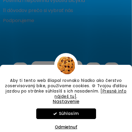
Povinná i nepovinná výbava bicykla
11 dôvodov prečo si vybrať nás
Podporujeme
Aby ti tento web šliapal rovnako hladko ako čerstvo
zoservisovaný bike, používame cookies. 🍪 Tvojou ďalšou
jazdou po stránke súhlasíš s ich nasadením.
[Presné info
nájdeš tu]
.
Nastavenie
Copyright 2026
KostraBike
. Všetky práva vyhradené.
Upraviť
nastavenie cookies
Súhlasím
Vytvoril Shoptet
Odmietnuť