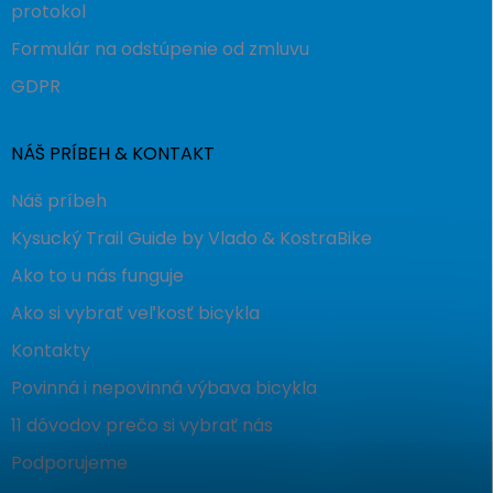
protokol
Formulár na odstúpenie od zmluvu
GDPR
NÁŠ PRÍBEH & KONTAKT
Náš príbeh
Kysucký Trail Guide by Vlado & KostraBike
Ako to u nás funguje
Ako si vybrať veľkosť bicykla
Kontakty
Povinná i nepovinná výbava bicykla
11 dôvodov prečo si vybrať nás
Podporujeme