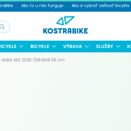
traBike
Ako to u nás funguje
Ako si vybrať veľkosť bicykla
adať
ICYKLE
BICYKLE
VÝBAVA
SLUŽBY
K
R AURA XR2 2026 ČERVENÁ 56 cm