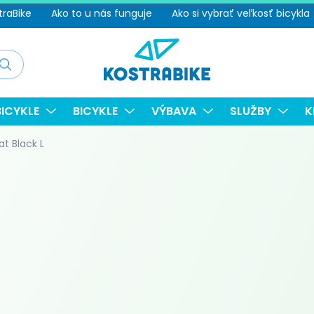
traBike
Ako to u nás funguje
Ako si vybrať veľkosť bicykla
adať
ICYKLE
BICYKLE
VÝBAVA
SLUŽBY
K
at Black L