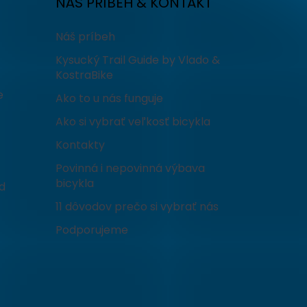
NÁŠ PRÍBEH & KONTAKT
Náš príbeh
Kysucký Trail Guide by Vlado &
KostraBike
e
Ako to u nás funguje
Ako si vybrať veľkosť bicykla
Kontakty
Povinná i nepovinná výbava
bicykla
d
11 dôvodov prečo si vybrať nás
Podporujeme