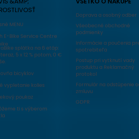
VIS &AMP;
VŠETKO O NÁKUPE
ROSTLIVOSŤ
Doprava a osobný odber
isné MENU
Všeobecné obchodné
podmienky
h E-Bike Service Centre
Informácie a poučenia pr
ike
aBike splátka na 6 etáp:
spotrebiteľa
teraz, 5 x 12 % potom, 0 €
Postup pri vytknutí vady
še.
produktu a Reklamačný
čovňa bicyklov
protokol
Formulár na odstúpenie o
 vypletanie kolies
zmluvu
ekový poukaz
GDPR
žeme ti s výberom
la