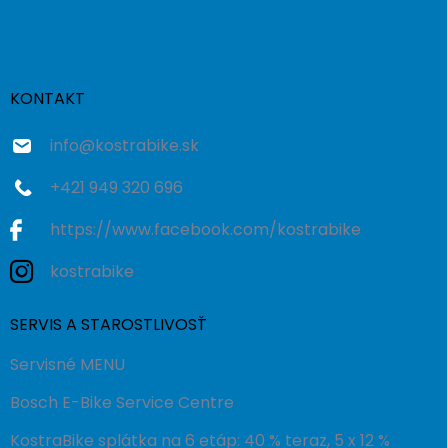
á
p
ä
t
i
KONTAKT
e
info
@
kostrabike.sk
+421 949 320 696
https://www.facebook.com/kostrabike
kostrabike
SERVIS A STAROSTLIVOSŤ
Servisné MENU
Bosch E-Bike Service Centre
KostraBike splátka na 6 etáp: 40 % teraz, 5 x 12 %