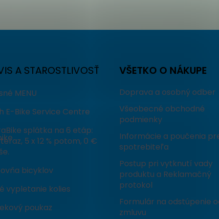
VIS A STAROSTLIVOSŤ
VŠETKO O NÁKUPE
Doprava a osobný odber
isné MENU
Všeobecné obchodné
h E-Bike Service Centre
podmienky
aBike splátka na 6 etáp:
Informácie a poučenia pr
ike
teraz, 5 x 12 % potom, 0 €
spotrebiteľa
še.
Postup pri vytknutí vady
čovňa bicyklov
produktu a Reklamačný
protokol
 vypletanie kolies
Formulár na odstúpenie o
ekový poukaz
zmluvu