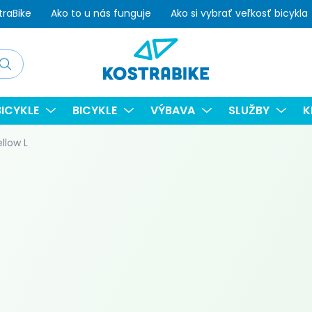
traBike
Ako to u nás funguje
Ako si vybrať veľkosť bicykla
adať
ICYKLE
BICYKLE
VÝBAVA
SLUŽBY
K
llow L