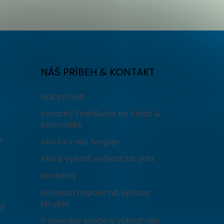
NÁŠ PRÍBEH & KONTAKT
Náš príbeh
Kysucký Trail Guide by Vlado &
KostraBike
e
Ako to u nás funguje
Ako si vybrať veľkosť bicykla
Kontakty
Povinná i nepovinná výbava
bicykla
d
11 dôvodov prečo si vybrať nás