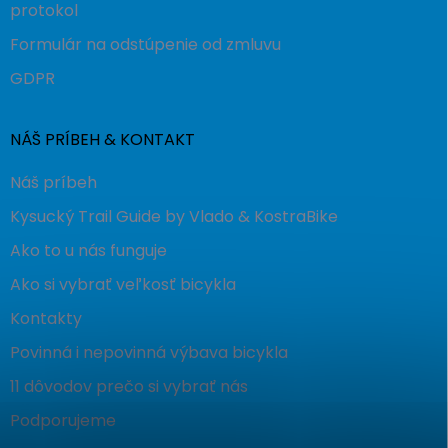
protokol
Formulár na odstúpenie od zmluvu
GDPR
NÁŠ PRÍBEH & KONTAKT
Náš príbeh
Kysucký Trail Guide by Vlado & KostraBike
Ako to u nás funguje
Ako si vybrať veľkosť bicykla
Kontakty
Povinná i nepovinná výbava bicykla
11 dôvodov prečo si vybrať nás
Podporujeme