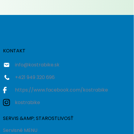
Z
á
p
ä
t
i
KONTAKT
e
info
@
kostrabike.sk
+421 949 320 696
https://www.facebook.com/kostrabike
kostrabike
SERVIS &AMP; STAROSTLIVOSŤ
Servisné MENU