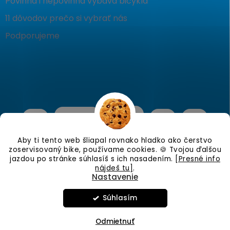
Povinná i nepovinná výbava bicykla
11 dôvodov prečo si vybrať nás
Podporujeme
Aby ti tento web šliapal rovnako hladko ako čerstvo
zoservisovaný bike, používame cookies. 🍪 Tvojou ďalšou
jazdou po stránke súhlasíš s ich nasadením.
[Presné info
nájdeš tu]
.
Nastavenie
Copyright 2026
KostraBike
. Všetky práva vyhradené.
Upraviť
nastavenie cookies
Súhlasím
Vytvoril Shoptet
Odmietnuť