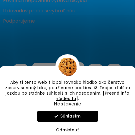
Povinná i nepovinná výbava bicykla
11 dôvodov prečo si vybrať nás
Podporujeme
Aby ti tento web šliapal rovnako hladko ako čerstvo
zoservisovaný bike, používame cookies. 🍪 Tvojou ďalšou
jazdou po stránke súhlasíš s ich nasadením.
[Presné info
nájdeš tu]
.
Nastavenie
Copyright 2026
KostraBike
. Všetky práva vyhradené.
Upraviť
nastavenie cookies
Súhlasím
Vytvoril Shoptet
Odmietnuť