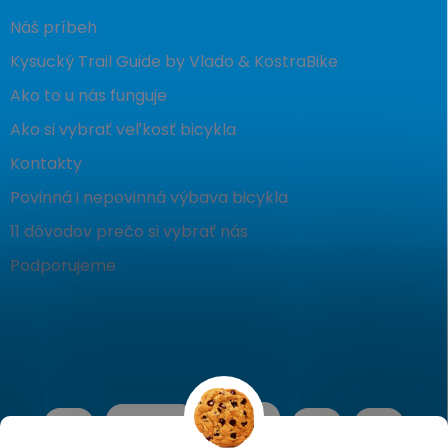
Náš príbeh
Kysucký Trail Guide by Vlado & KostraBike
Ako to u nás funguje
Ako si vybrať veľkosť bicykla
Kontakty
Povinná i nepovinná výbava bicykla
11 dôvodov prečo si vybrať nás
Podporujeme