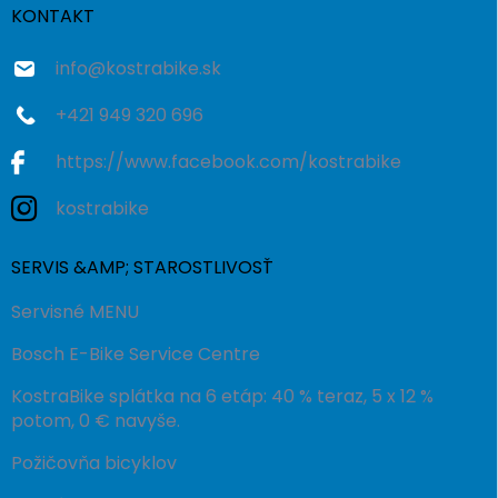
i
KONTAKT
e
info
@
kostrabike.sk
+421 949 320 696
https://www.facebook.com/kostrabike
kostrabike
SERVIS &AMP; STAROSTLIVOSŤ
Servisné MENU
Bosch E-Bike Service Centre
KostraBike splátka na 6 etáp: 40 % teraz, 5 x 12 %
potom, 0 € navyše.
Požičovňa bicyklov