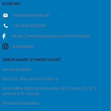
i
KONTAKT
e
info
@
kostrabike.sk
+421 949 320 696
https://www.facebook.com/kostrabike
kostrabike
SERVIS &AMP; STAROSTLIVOSŤ
Servisné MENU
Bosch E-Bike Service Centre
KostraBike splátka na 6 etáp: 40 % teraz, 5 x 12 %
potom, 0 € navyše.
Požičovňa bicyklov