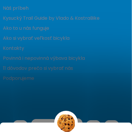
Náš príbeh
Kysucký Trail Guide by Vlado & KostraBike
Ako to u nás funguje
Ako si vybrať veľkosť bicykla
Kontakty
Povinná i nepovinná výbava bicykla
11 dôvodov prečo si vybrať nás
Podporujeme