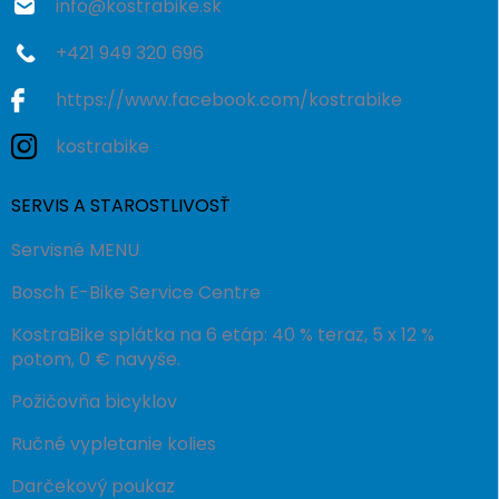
info
@
kostrabike.sk
+421 949 320 696
https://www.facebook.com/kostrabike
kostrabike
SERVIS A STAROSTLIVOSŤ
Servisné MENU
Bosch E-Bike Service Centre
KostraBike splátka na 6 etáp: 40 % teraz, 5 x 12 %
potom, 0 € navyše.
Požičovňa bicyklov
Ručné vypletanie kolies
Darčekový poukaz