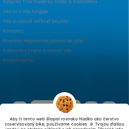
Kysucký Trail Guide by Vlado & KostraBike
Ako to u nás funguje
Ako si vybrať veľkosť bicykla
Kontakty
Povinná i nepovinná výbava bicykla
11 dôvodov prečo si vybrať nás
Podporujeme
Aby ti tento web šliapal rovnako hladko ako čerstvo
zoservisovaný bike, používame cookies. 🍪 Tvojou ďalšou