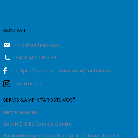
á
p
ä
t
i
KONTAKT
e
info
@
kostrabike.sk
+421 949 320 696
https://www.facebook.com/kostrabike
kostrabike
SERVIS &AMP; STAROSTLIVOSŤ
Servisné MENU
Bosch E-Bike Service Centre
KostraBike splátka na 6 etáp: 40 % teraz, 5 x 12 %