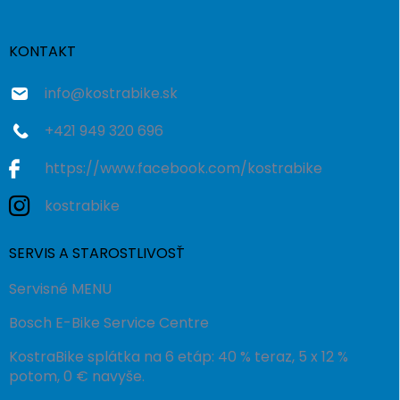
ä
t
i
KONTAKT
e
info
@
kostrabike.sk
+421 949 320 696
https://www.facebook.com/kostrabike
kostrabike
SERVIS A STAROSTLIVOSŤ
Servisné MENU
Bosch E-Bike Service Centre
KostraBike splátka na 6 etáp: 40 % teraz, 5 x 12 %
potom, 0 € navyše.