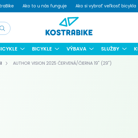
traBike
Ako to u nás funguje
Ako si vybrať veľkosť bicykla
adať
ICYKLE
BICYKLE
VÝBAVA
SLUŽBY
K
l
AUTHOR VISION 2025 ČERVENÁ/ČIERNA 19" (29")