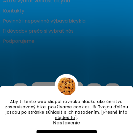
Ako si vybrať veľkosť bicykla
Kontakty
Povinná i nepovinná výbava bicykla
11 dôvodov prečo si vybrať nás
Podporujeme
Aby ti tento web šliapal rovnako hladko ako čerstvo
zoservisovaný bike, používame cookies. 🍪 Tvojou ďalšou
jazdou po stránke súhlasíš s ich nasadením.
[Presné info
nájdeš tu]
.
Nastavenie
Copyright 2026
KostraBike
. Všetky práva vyhradené.
Upraviť