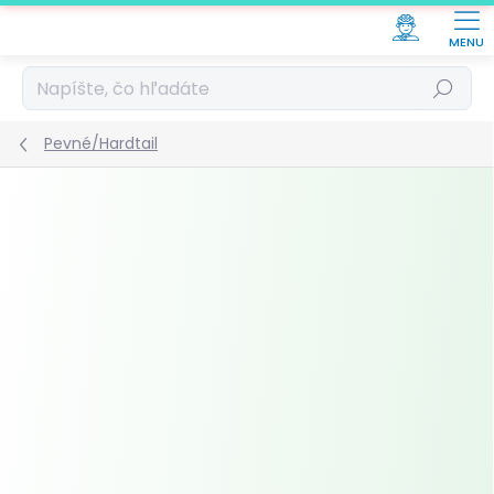
Prejsť
na
obsah
Hľadať
Pevné/Hardtail